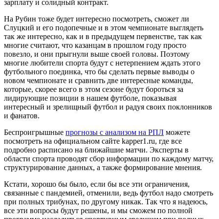
зарплату и солидный контракт.
На Рубин тоже будет интересно посмотреть, сможет ли
Слуцкий и его подопечные и в этом чемпионате выглядеть
так же интересно, как и в предыдущем первенстве, так как
многие считают, что казанцам в прошлом году просто
повезло, и они прыгнули выше своей головы. Поэтому
многие любители спорта будут с нетерпением ждать этого
футбольного поединка, что бы сделать первые выводы о
новом чемпионате и сравнить две интересные команды,
которые, скорее всего в этом сезоне будут бороться за
лидирующие позиции в нашем футболе, показывая
интересный и зрелищный футбол и радуя своих поклонников
и фанатов.
Беспроигрышные
прогнозы с анализом на РПЛ
можете
посмотреть на официальном сайте kapper1.ru, где все
подробно расписано на ближайшие матчи. Эксперты в
области спорта проводят сбор информации по каждому матчу,
структурирование данных, а также формирование мнения.
Кстати, хорошо бы было, если бы все эти ограничения,
связанные с пандемией, отменили, ведь футбол надо смотреть
при полных трибунах, по другому никак. Так что я надеюсь,
все эти вопросы будут решены, и мы сможем по полной