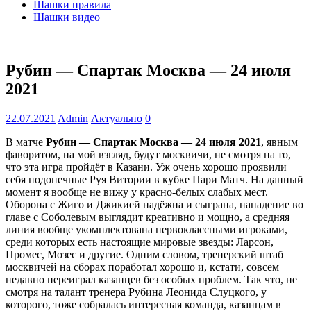
Шашки правила
Шашки видео
Рубин — Спартак Москва — 24 июля
2021
22.07.2021
Admin
Актуально
0
В матче
Рубин — Спартак Москва — 24 июля 2021
, явным
фаворитом, на мой взгляд, будут москвичи, не смотря на то,
что эта игра пройдёт в Казани. Уж очень хорошо проявили
себя подопечные Руя Витории в кубке Пари Матч. На данный
момент я вообще не вижу у красно-белых слабых мест.
Оборона с Жиго и Джикией надёжна и сыграна, нападение во
главе с Соболевым выглядит креативно и мощно, а средняя
линия вообще укомплектована первоклассными игроками,
среди которых есть настоящие мировые звезды: Ларсон,
Промес, Мозес и другие. Одним словом, тренерский штаб
москвичей на сборах поработал хорошо и, кстати, совсем
недавно переиграл казанцев без особых проблем. Так что, не
смотря на талант тренера Рубина Леонида Слуцкого, у
которого, тоже собралась интересная команда, казанцам в