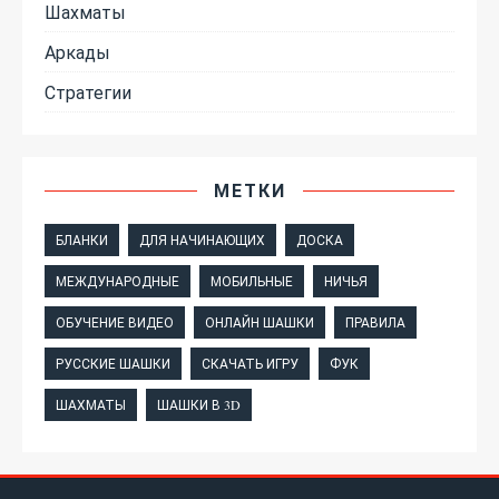
Шахматы
Аркады
Стратегии
МЕТКИ
БЛАНКИ
ДЛЯ НАЧИНАЮЩИХ
ДОСКА
МЕЖДУНАРОДНЫЕ
МОБИЛЬНЫЕ
НИЧЬЯ
ОБУЧЕНИЕ ВИДЕО
ОНЛАЙН ШАШКИ
ПРАВИЛА
РУССКИЕ ШАШКИ
СКАЧАТЬ ИГРУ
ФУК
ШАХМАТЫ
ШАШКИ В 3D