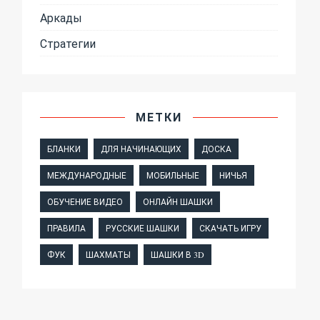
Аркады
Стратегии
МЕТКИ
БЛАНКИ
ДЛЯ НАЧИНАЮЩИХ
ДОСКА
МЕЖДУНАРОДНЫЕ
МОБИЛЬНЫЕ
НИЧЬЯ
ОБУЧЕНИЕ ВИДЕО
ОНЛАЙН ШАШКИ
ПРАВИЛА
РУССКИЕ ШАШКИ
СКАЧАТЬ ИГРУ
ФУК
ШАХМАТЫ
ШАШКИ В 3D