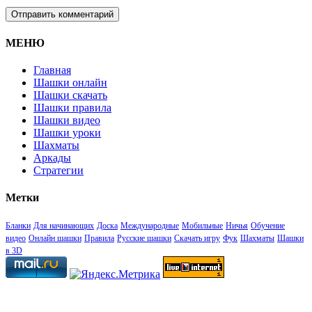
МЕНЮ
Главная
Шашки онлайн
Шашки скачать
Шашки правила
Шашки видео
Шашки уроки
Шахматы
Аркады
Стратегии
Метки
Бланки
Для начинающих
Доска
Международные
Мобильные
Ничья
Обучение
видео
Онлайн шашки
Правила
Русские шашки
Скачать игру
Фук
Шахматы
Шашки
в 3D